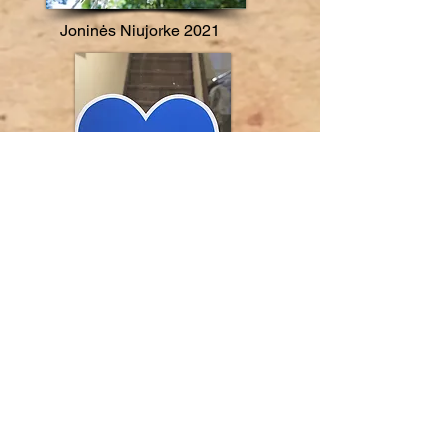
Joninės Niujorke 2021
Benefit Art Sale for The
Ukraine