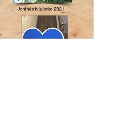
Joninės Niujorke 2021
Benefit Art Sale for The
Ukraine