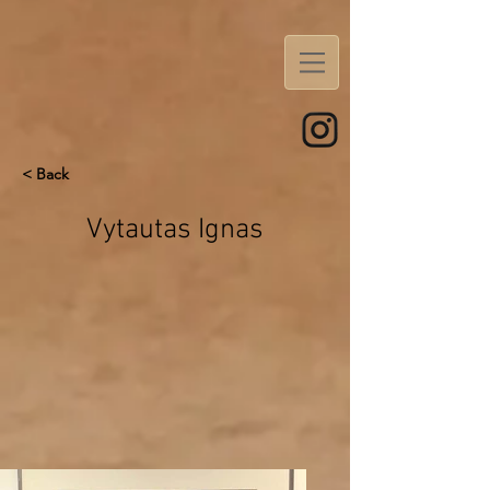
< Back
Vytautas Ignas